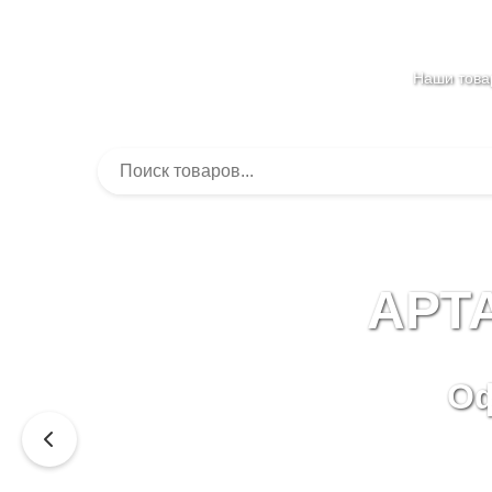
Наши тов
АРТ
Оф