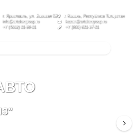
г. Ярославль, ул. Базовая 5В
г. Казань, Республика Татарстан
info@artalexgroup.ru
kazan@artalexgroup.ru
+7 (4852) 31-69-31
+7 (905) 631-67-31
АВТО
МЗ"